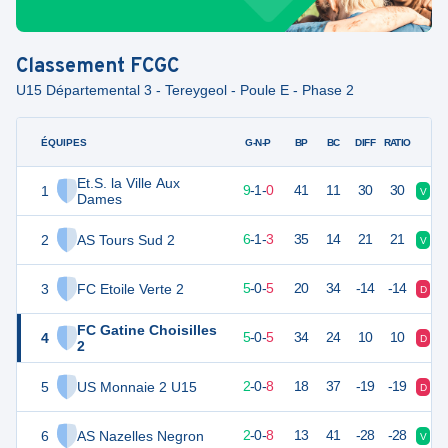
Classement
FCGC
U15 Départemental 3 - Tereygeol - Poule E - Phase 2
ÉQUIPES
PTS
JO
G-N-P
BP
BC
DIFF
RATIO
Et.S. la Ville Aux
1
28
10
9
-
1
-
0
41
11
30
30
V
V
Dames
2
AS Tours Sud 2
19
10
6
-
1
-
3
35
14
21
21
V
V
3
FC Etoile Verte 2
15
10
5
-
0
-
5
20
34
-14
-14
D
D
FC Gatine Choisilles
4
15
10
5
-
0
-
5
34
24
10
10
D
V
2
5
US Monnaie 2 U15
6
10
2
-
0
-
8
18
37
-19
-19
D
D
6
AS Nazelles Negron
5
10
2
-
0
-
8
13
41
-28
-28
V
D