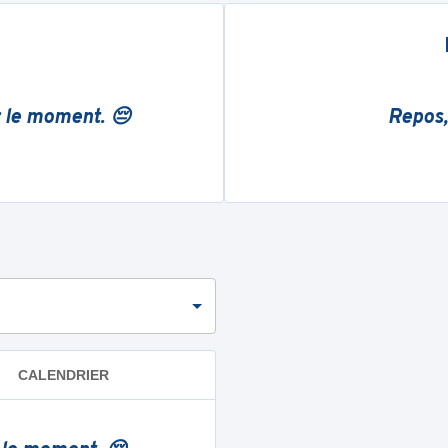
r le moment. 😔
Repos,
CALENDRIER