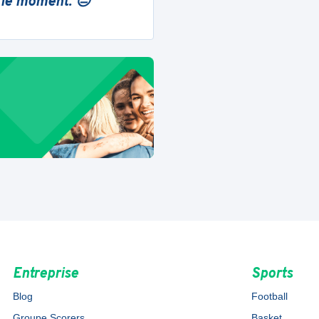
 le moment. 😔
Entreprise
Sports
Blog
Football
Groupe Scorers
Basket