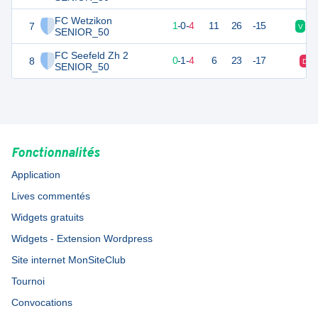
FC Wetzikon
7
3
5
1
-
0
-
4
11
26
-15
V
D
SENIOR_50
FC Seefeld Zh 2
8
1
5
0
-
1
-
4
6
23
-17
D
SENIOR_50
Fonctionnalités
Application
Lives commentés
Widgets gratuits
Widgets - Extension Wordpress
Site internet MonSiteClub
Tournoi
Convocations