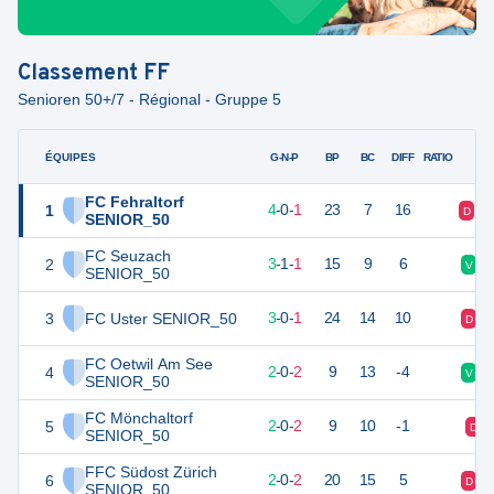
Classement
FF
Senioren 50+/7 - Régional - Gruppe 5
ÉQUIPES
PTS
JO
G-N-P
BP
BC
DIFF
RATIO
FC Fehraltorf
1
12
5
4
-
0
-
1
23
7
16
D
V
SENIOR_50
FC Seuzach
2
10
5
3
-
1
-
1
15
9
6
V
SENIOR_50
3
FC Uster SENIOR_50
9
4
3
-
0
-
1
24
14
10
D
FC Oetwil Am See
4
6
4
2
-
0
-
2
9
13
-4
V
SENIOR_50
FC Mönchaltorf
5
6
4
2
-
0
-
2
9
10
-1
D
SENIOR_50
FFC Südost Zürich
6
6
4
2
-
0
-
2
20
15
5
D
SENIOR_50