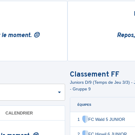
r le moment. 😔
Repos,
Classement
FF
Juniors D/9 (Temps de Jeu 3/3) - J
- Gruppe 9
ÉQUIPES
CALENDRIER
1
FC Wald 5 JUNIOR
2
FC Hinwil 6 JUNIOR