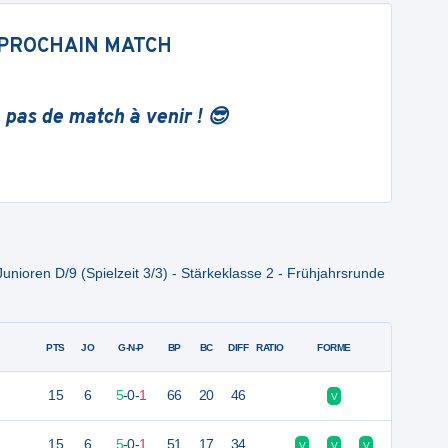
PROCHAIN MATCH
 pas de match à venir ! 😎
unioren D/9 (Spielzeit 3/3) - Stärkeklasse 2 - Frühjahrsrunde
PTS
JO
G-N-P
BP
BC
DIFF
RATIO
FORME
15
6
5
-
0
-
1
66
20
46
V
15
6
5
-
0
-
1
51
17
34
V
V
V