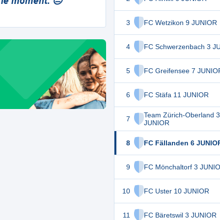
 le moment. 😔
3
FC Wetzikon 9 JUNIOR
4
FC Schwerzenbach 3 J
5
FC Greifensee 7 JUNIO
6
FC Stäfa 11 JUNIOR
Team Zürich-Oberland 3
7
JUNIOR
8
FC Fällanden 6 JUNIO
9
FC Mönchaltorf 3 JUNI
10
FC Uster 10 JUNIOR
11
FC Bäretswil 3 JUNIOR