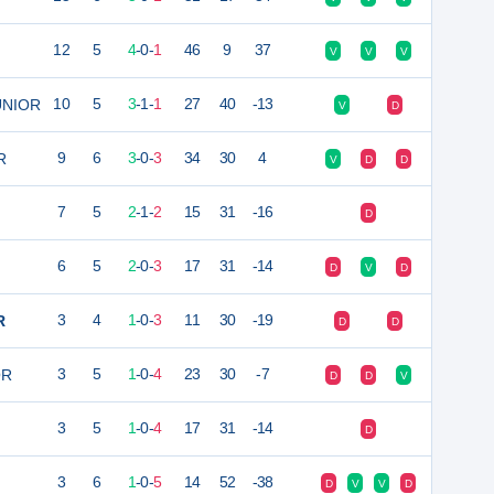
12
5
4
-
0
-
1
46
9
37
V
V
V
UNIOR
10
5
3
-
1
-
1
27
40
-13
V
D
R
9
6
3
-
0
-
3
34
30
4
V
D
D
7
5
2
-
1
-
2
15
31
-16
D
6
5
2
-
0
-
3
17
31
-14
D
V
D
R
3
4
1
-
0
-
3
11
30
-19
D
D
OR
3
5
1
-
0
-
4
23
30
-7
D
D
V
3
5
1
-
0
-
4
17
31
-14
D
3
6
1
-
0
-
5
14
52
-38
D
V
V
D