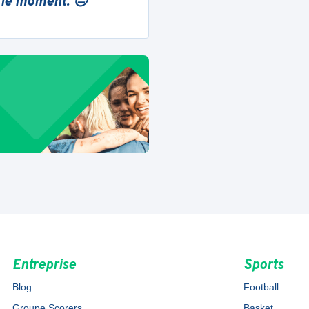
 le moment. 😔
Entreprise
Sports
Blog
Football
Groupe Scorers
Basket