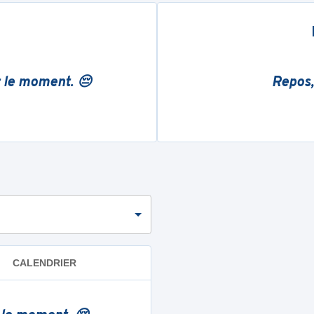
r le moment. 😔
Repos,
CALENDRIER