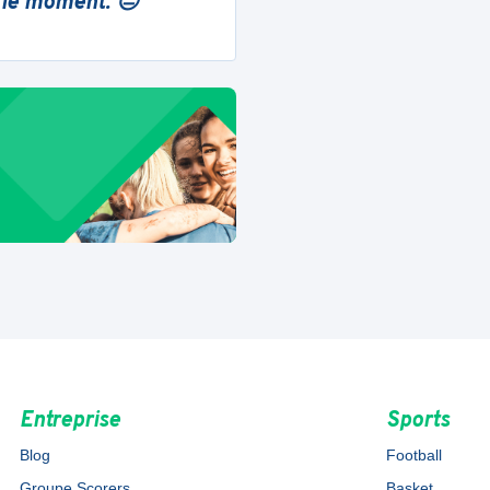
 le moment. 😔
Entreprise
Sports
Blog
Football
Groupe Scorers
Basket