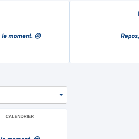
r le moment. 😔
Repos,
CALENDRIER