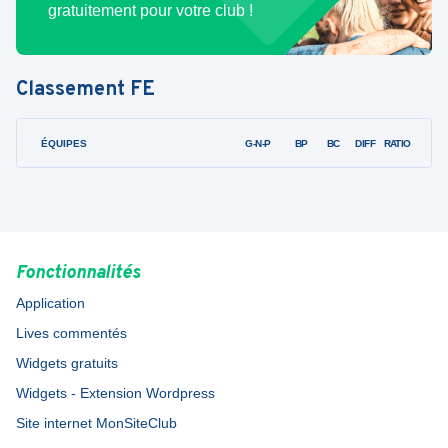
gratuitement pour votre club !
Classement
FE
ÉQUIPES
PTS
JO
G-N-P
BP
BC
DIFF
RATIO
Fonctionnalités
Application
Lives commentés
Widgets gratuits
Widgets - Extension Wordpress
Site internet MonSiteClub