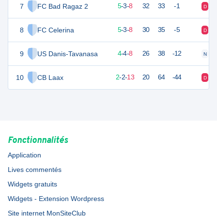
7
FC Bad Ragaz 2
18
16
5
-
3
-
8
32
33
-1
D
N
8
FC Celerina
18
16
5
-
3
-
8
30
35
-5
D
D
9
US Danis-Tavanasa
16
16
4
-
4
-
8
26
38
-12
N
D
10
CB Laax
8
17
2
-
2
-
13
20
64
-44
D
D
Fonctionnalités
Application
Lives commentés
Widgets gratuits
Widgets - Extension Wordpress
Site internet MonSiteClub