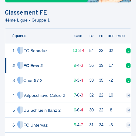
Classement
FE
4ème Ligue - Gruppe 1
ÉQUIPES
PTS
JO
G-N-P
BP
BC
DIFF
RATIO
1
FC Bonaduz
33
17
10
-
3
-
4
54
22
32
V
D
2
FC Ems 2
31
16
9
-
4
-
3
36
19
17
V
V
3
Chur 97 2
30
16
9
-
3
-
4
33
35
-2
V
V
4
Valposchiavo Calcio 2
27
16
7
-
6
-
3
32
22
10
N
N
5
US Schluein Ilanz 2
24
16
6
-
6
-
4
30
22
8
N
V
6
FC Untervaz
19
16
5
-
4
-
7
31
34
-3
N
V