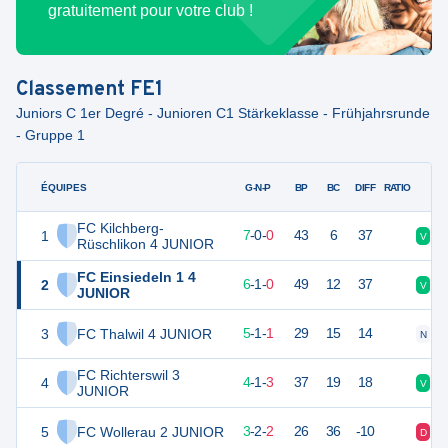
gratuitement pour votre club !
Classement
FE1
Juniors C 1er Degré - Junioren C1 Stärkeklasse - Frühjahrsrunde
- Gruppe 1
ÉQUIPES
PTS
JO
G-N-P
BP
BC
DIFF
RATIO
FC Kilchberg-
1
21
7
7
-
0
-
0
43
6
37
V
V
Rüschlikon 4 JUNIOR
FC Einsiedeln 1 4
2
19
7
6
-
1
-
0
49
12
37
V
V
JUNIOR
3
FC Thalwil 4 JUNIOR
16
7
5
-
1
-
1
29
15
14
N
D
FC Richterswil 3
4
13
8
4
-
1
-
3
37
19
18
V
N
JUNIOR
5
FC Wollerau 2 JUNIOR
11
7
3
-
2
-
2
26
36
-10
D
D