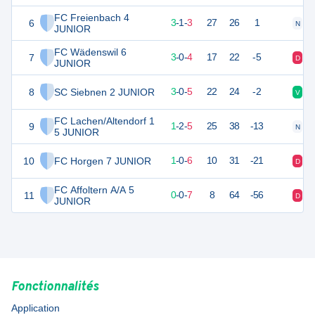
FC Freienbach 4
6
10
7
3
-
1
-
3
27
26
1
N
V
JUNIOR
FC Wädenswil 6
7
9
7
3
-
0
-
4
17
22
-5
D
V
JUNIOR
8
SC Siebnen 2 JUNIOR
9
8
3
-
0
-
5
22
24
-2
V
D
FC Lachen/Altendorf 1
9
5
8
1
-
2
-
5
25
38
-13
N
D
5 JUNIOR
10
FC Horgen 7 JUNIOR
3
7
1
-
0
-
6
10
31
-21
D
D
FC Affoltern A/A 5
11
0
7
0
-
0
-
7
8
64
-56
D
D
JUNIOR
Fonctionnalités
Application