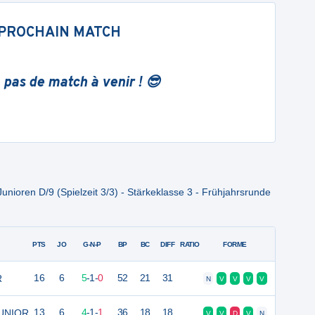
PROCHAIN MATCH
 pas de match à venir ! 😎
unioren D/9 (Spielzeit 3/3) - Stärkeklasse 3 - Frühjahrsrunde
PTS
JO
G-N-P
BP
BC
DIFF
RATIO
FORME
R
16
6
5
-
1
-
0
52
21
31
N
V
V
V
V
JUNIOR
13
6
4
-
1
-
1
36
18
18
V
V
D
V
N