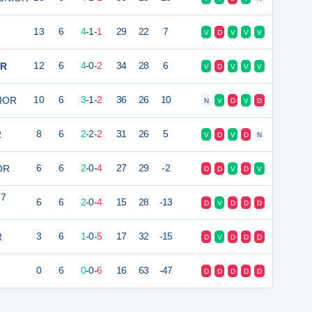
13
6
4
-
1
-
1
29
22
7
V
D
V
V
V
OR
12
6
4
-
0
-
2
34
28
6
V
D
V
V
V
NIOR
10
6
3
-
1
-
2
36
26
10
N
V
D
V
D
R
8
6
2
-
2
-
2
31
26
5
V
D
V
D
N
OR
6
6
2
-
0
-
4
27
29
-2
D
D
V
D
V
 7
6
6
2
-
0
-
4
15
28
-13
D
V
D
D
D
R
3
6
1
-
0
-
5
17
32
-15
D
V
D
D
D
0
6
0
-
0
-
6
16
63
-47
D
D
D
D
D