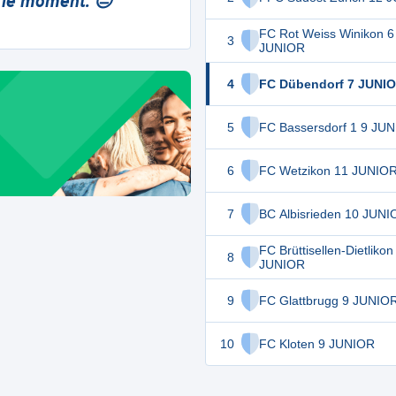
 le moment. 😔
FC Rot Weiss Winikon 6
3
JUNIOR
4
FC Dübendorf 7 JUNI
5
FC Bassersdorf 1 9 JU
6
FC Wetzikon 11 JUNIO
7
BC Albisrieden 10 JUNI
FC Brüttisellen-Dietlikon
8
JUNIOR
9
FC Glattbrugg 9 JUNIO
10
FC Kloten 9 JUNIOR