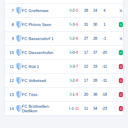
7
FC Greifensee
20
13
6
-
2
-
5
28
24
4
N
D
8
FC Phönix Seen
18
13
5
-
3
-
5
31
30
1
V
V
9
FC Bassersdorf 1
17
13
5
-
2
-
6
27
28
-1
N
D
10
FC Diessenhofen
15
13
5
-
0
-
8
17
37
-20
V
D
11
FC Rüti 1
12
13
3
-
3
-
7
22
33
-11
D
V
12
FC Volketswil
11
13
3
-
2
-
8
17
28
-11
D
D
13
FC Töss
10
13
3
-
1
-
9
20
38
-18
D
D
FC Brüttisellen-
14
4
13
1
-
1
-
11
11
34
-23
D
D
Dietlikon