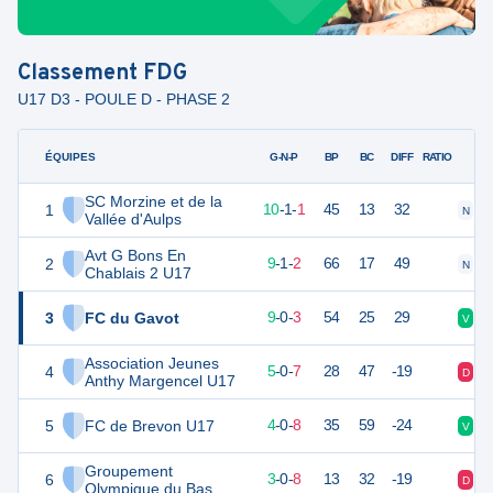
Classement
FDG
U17 D3 - POULE D - PHASE 2
ÉQUIPES
PTS
JO
G-N-P
BP
BC
DIFF
RATIO
SC Morzine et de la
1
31
12
10
-
1
-
1
45
13
32
N
V
Vallée d'Aulps
Avt G Bons En
2
28
12
9
-
1
-
2
66
17
49
N
V
Chablais 2 U17
3
FC du Gavot
27
12
9
-
0
-
3
54
25
29
V
D
Association Jeunes
4
15
12
5
-
0
-
7
28
47
-19
D
D
Anthy Margencel U17
5
FC de Brevon U17
12
12
4
-
0
-
8
35
59
-24
V
V
Groupement
6
7
12
3
-
0
-
8
13
32
-19
D
D
Olympique du Bas