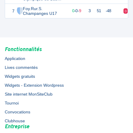
Chablais 2 U17
Foy.Rur.S.
7
-3
12
0
-
0
-
9
3
51
-48
D
D
Champanges U17
Fonctionnalités
Application
Lives commentés
Widgets gratuits
Widgets - Extension Wordpress
Site internet MonSiteClub
Tournoi
Convocations
Clubhouse
Entreprise