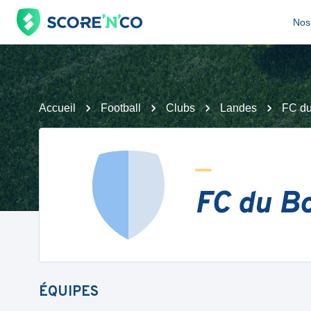
Nos 
Accueil
Football
Clubs
Landes
FC du
FC du B
ÉQUIPES