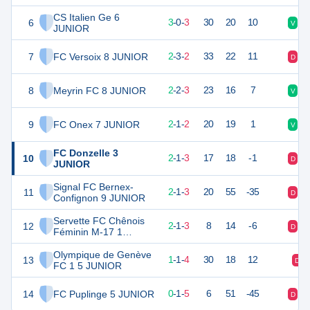
CS Italien Ge 6
6
9
6
3
-
0
-
3
30
20
10
V
V
JUNIOR
7
FC Versoix 8 JUNIOR
9
7
2
-
3
-
2
33
22
11
D
N
8
Meyrin FC 8 JUNIOR
8
7
2
-
2
-
3
23
16
7
V
N
9
FC Onex 7 JUNIOR
7
5
2
-
1
-
2
20
19
1
V
D
FC Donzelle 3
10
7
6
2
-
1
-
3
17
18
-1
D
N
JUNIOR
Signal FC Bernex-
11
7
6
2
-
1
-
3
20
55
-35
D
D
Confignon 9 JUNIOR
Servette FC Chênois
12
7
6
2
-
1
-
3
8
14
-6
D
N
Féminin M-17 1
JUNIOR
Olympique de Genève
13
4
6
1
-
1
-
4
30
18
12
D
FC 1 5 JUNIOR
14
FC Puplinge 5 JUNIOR
1
6
0
-
1
-
5
6
51
-45
D
D