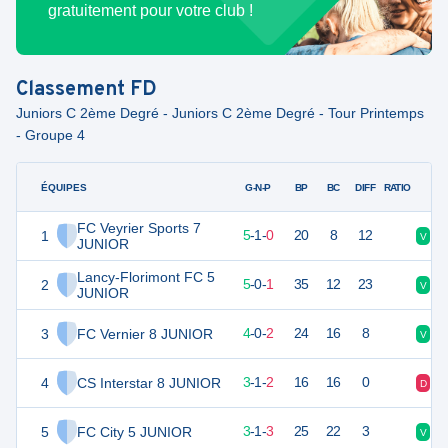
gratuitement pour votre club !
Classement
FD
Juniors C 2ème Degré - Juniors C 2ème Degré - Tour Printemps
- Groupe 4
ÉQUIPES
PTS
JO
G-N-P
BP
BC
DIFF
RATIO
FC Veyrier Sports 7
1
16
6
5
-
1
-
0
20
8
12
V
V
JUNIOR
Lancy-Florimont FC 5
2
15
6
5
-
0
-
1
35
12
23
V
D
JUNIOR
3
FC Vernier 8 JUNIOR
12
6
4
-
0
-
2
24
16
8
V
V
4
CS Interstar 8 JUNIOR
10
6
3
-
1
-
2
16
16
0
D
N
5
FC City 5 JUNIOR
10
7
3
-
1
-
3
25
22
3
V
V