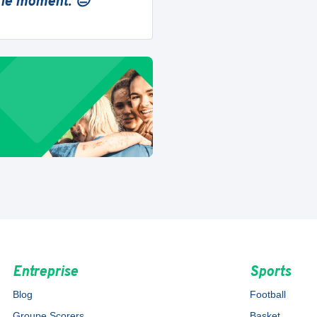
 le moment. 😔
Entreprise
Sports
Blog
Football
Groupe Scorers
Basket