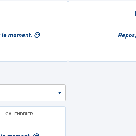
r le moment. 😔
Repos,
CALENDRIER