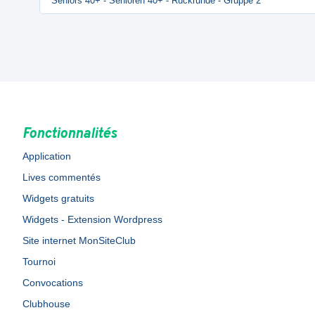
Seniors 40+ - Senioren 40+ - Rückrunde - Gruppe 2
Fonctionnalités
Application
Lives commentés
Widgets gratuits
Widgets - Extension Wordpress
Site internet MonSiteClub
Tournoi
Convocations
Clubhouse