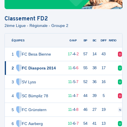
Classement
FD2
2ème Ligue - Régionale - Groupe 2
ÉQUIPES
PTS
JO
G-N-P
BP
BC
DIFF
RATIO
1
FC Besa Bienne
55
23
17
-
4
-
2
57
14
43
D
N
2
FC Diaspora 2014
39
23
11
-
6
-
6
55
38
17
V
D
3
SV Lyss
38
23
11
-
5
-
7
52
36
16
V
V
4
SC Bümpliz 78
37
22
11
-
4
-
7
44
39
5
D
V
5
FC Grünstern
37
23
11
-
4
-
8
46
27
19
N
V
6
FC Aarberg
36
23
10
-
6
-
7
54
41
13
V
N