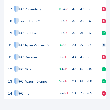
7
FC Porrentruy
34
22
10
-
4
-
8
47
40
7
D
D
8
Team Köniz 2
34
23
9
-
7
-
7
37
33
4
D
V
9
FC Kirchberg
34
23
9
-
7
-
7
37
31
6
V
V
11
FC Ajoie-Monterri 2
15
13
4
-
3
-
6
20
27
-7
N
D
11
FC Develier
29
23
9
-
2
-
12
43
45
-2
D
V
12
FC Nidau
28
23
8
-
4
-
11
47
62
-15
V
D
13
FC Azzurri Bienne
15
23
4
-
3
-
16
23
61
-38
V
D
14
FC Ins
2
23
0
-
2
-
21
13
78
-65
D
D