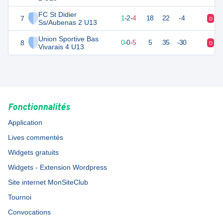
FC St Didier
7
5
7
1
-
2
-
4
18
22
-4
D
D
Ss/Aubenas 2 U13
Union Sportive Bas
8
-2
7
0
-
0
-
5
5
35
-30
D
D
Vivarais 4 U13
Fonctionnalités
Application
Lives commentés
Widgets gratuits
Widgets - Extension Wordpress
Site internet MonSiteClub
Tournoi
Convocations