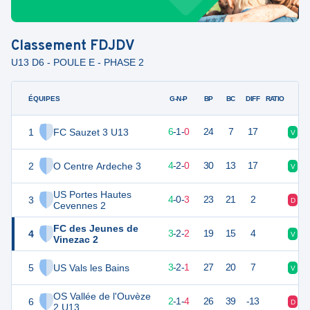
Classement
FDJDV
U13 D6 - POULE E - PHASE 2
ÉQUIPES
PTS
JO
G-N-P
BP
BC
DIFF
RATIO
1
FC Sauzet 3 U13
19
7
6
-
1
-
0
24
7
17
V
V
2
O Centre Ardeche 3
13
7
4
-
2
-
0
30
13
17
V
N
US Portes Hautes
3
12
7
4
-
0
-
3
23
21
2
D
V
Cevennes 2
FC des Jeunes de
4
11
7
3
-
2
-
2
19
15
4
V
D
Vinezac 2
5
US Vals les Bains
10
7
3
-
2
-
1
27
20
7
V
N
OS Vallée de l'Ouvèze
6
7
7
2
-
1
-
4
26
39
-13
D
D
2 U13