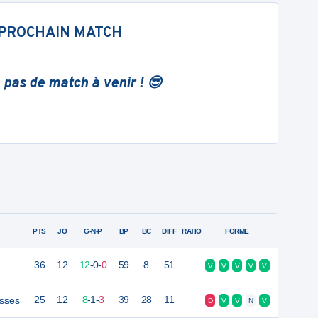
PROCHAIN MATCH
 pas de match à venir ! 😎
PTS
JO
G-N-P
BP
BC
DIFF
RATIO
FORME
36
12
12
-
0
-
0
59
8
51
V
V
V
V
V
sses
25
12
8
-
1
-
3
39
28
11
D
V
V
N
V