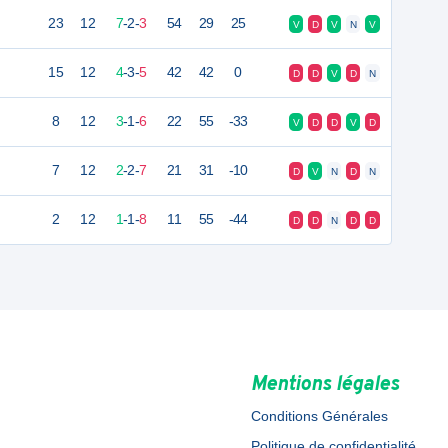
23
12
7
-
2
-
3
54
29
25
V
D
V
N
V
15
12
4
-
3
-
5
42
42
0
D
D
V
D
N
8
12
3
-
1
-
6
22
55
-33
V
D
D
V
D
7
12
2
-
2
-
7
21
31
-10
D
V
N
D
N
2
12
1
-
1
-
8
11
55
-44
D
D
N
D
D
Mentions légales
Conditions Générales
Politique de confidentialité