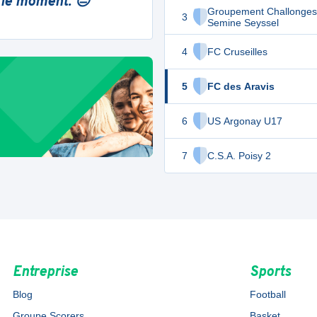
 le moment. 😔
Groupement Challonges
3
Semine Seyssel
4
FC Cruseilles
5
FC des Aravis
6
US Argonay U17
7
C.S.A. Poisy 2
Entreprise
Sports
Blog
Football
Groupe Scorers
Basket