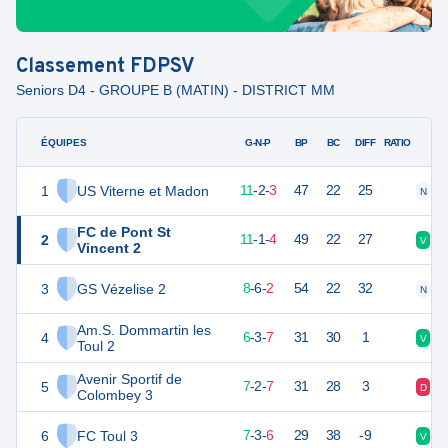
Classement
FDPSV
Seniors D4 - GROUPE B (MATIN) - DISTRICT MM
ÉQUIPES
PTS
JO
G-N-P
BP
BC
DIFF
RATIO
1
US Viterne et Madon
35
16
11
-
2
-
3
47
22
25
N
V
FC de Pont St
2
33
16
11
-
1
-
4
49
22
27
V
V
Vincent 2
3
GS Vézelise 2
30
16
8
-
6
-
2
54
22
32
N
V
Am.S. Dommartin les
4
24
16
6
-
3
-
7
31
30
1
V
V
Toul 2
Avenir Sportif de
5
23
16
7
-
2
-
7
31
28
3
D
D
Colombey 3
6
FC Toul 3
22
16
7
-
3
-
6
29
38
-9
V
D