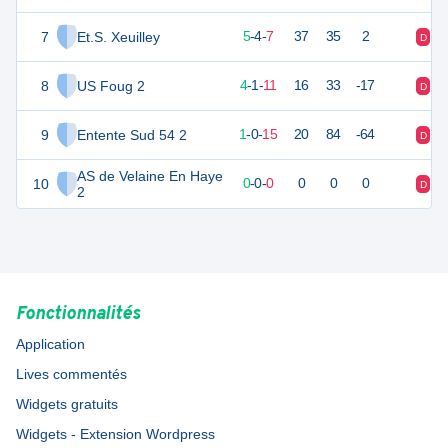
7
Et.S. Xeuilley
16
16
5
-
4
-
7
37
35
2
D
D
8
US Foug 2
12
16
4
-
1
-
11
16
33
-17
D
V
9
Entente Sud 54 2
3
16
1
-
0
-
15
20
84
-64
D
D
AS de Velaine En Haye
10
0
0
0
-
0
-
0
0
0
0
D
D
2
Fonctionnalités
Application
Lives commentés
Widgets gratuits
Widgets - Extension Wordpress