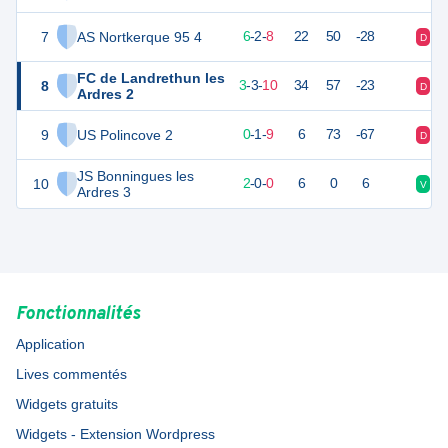
7
AS Nortkerque 95 4
20
16
6
-
2
-
8
22
50
-28
D
N
FC de Landrethun les
8
12
16
3
-
3
-
10
34
57
-23
D
D
Ardres 2
9
US Polincove 2
-7
18
0
-
1
-
9
6
73
-67
D
D
JS Bonningues les
10
6
2
2
-
0
-
0
6
0
6
V
D
Ardres 3
Fonctionnalités
Application
Lives commentés
Widgets gratuits
Widgets - Extension Wordpress