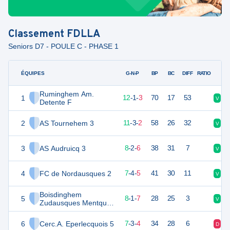
Classement
FDLLA
Seniors D7 - POULE C - PHASE 1
ÉQUIPES
PTS
JO
G-N-P
BP
BC
DIFF
RATIO
Ruminghem Am.
1
37
16
12
-
1
-
3
70
17
53
V
D
Detente F
2
AS Tournehem 3
36
16
11
-
3
-
2
58
26
32
V
V
3
AS Audruicq 3
26
16
8
-
2
-
6
38
31
7
V
V
4
FC de Nordausques 2
25
16
7
-
4
-
5
41
30
11
V
V
Boisdinghem
5
25
16
8
-
1
-
7
28
25
3
V
D
Zudausques Mentque
Nortbecourt Ent. SP 2
6
Cerc.A. Eperlecquois 5
22
16
7
-
3
-
4
34
28
6
D
N