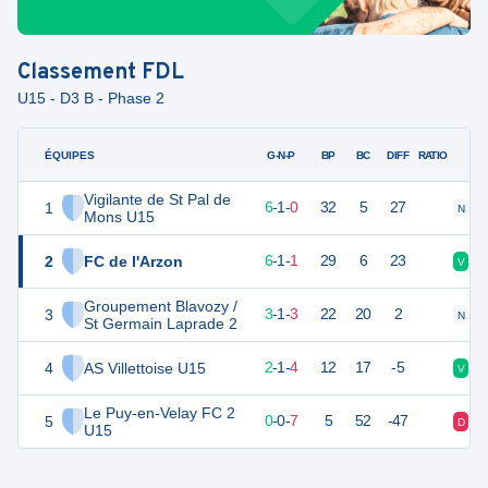
Classement
FDL
U15 - D3 B - Phase 2
ÉQUIPES
PTS
JO
G-N-P
BP
BC
DIFF
RATIO
Vigilante de St Pal de
1
19
7
6
-
1
-
0
32
5
27
N
N
Mons U15
2
FC de l'Arzon
19
8
6
-
1
-
1
29
6
23
V
N
Groupement Blavozy /
3
10
7
3
-
1
-
3
22
20
2
N
V
St Germain Laprade 2
4
AS Villettoise U15
6
8
2
-
1
-
4
12
17
-5
V
D
Le Puy-en-Velay FC 2
5
-1
8
0
-
0
-
7
5
52
-47
D
D
U15