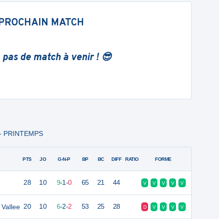
PROCHAIN MATCH
 pas de match à venir ! 😎
 - PRINTEMPS
PTS
JO
G-N-P
BP
BC
DIFF
RATIO
FORME
28
10
9
-
1
-
0
65
21
44
V
V
V
V
V
 Vallee
20
10
6
-
2
-
2
53
25
28
D
V
V
V
V