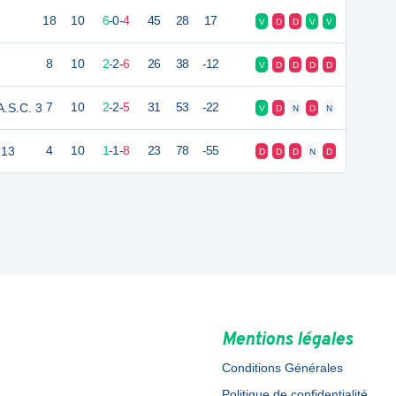
18
10
6
-
0
-
4
45
28
17
V
D
D
V
V
8
10
2
-
2
-
6
26
38
-12
V
D
D
D
D
A.S.C. 3
7
10
2
-
2
-
5
31
53
-22
V
D
N
D
N
U13
4
10
1
-
1
-
8
23
78
-55
D
D
D
N
D
Mentions légales
Conditions Générales
Politique de confidentialité