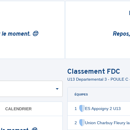
r le moment. 😔
Repos,
Classement
FDC
U13 Departemental 3 - POULE C
ÉQUIPES
1
ES Appoigny 2 U13
CALENDRIER
2
Union Charbuy Fleury la