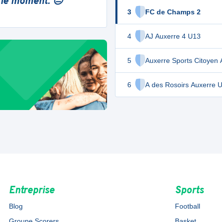
 le moment. 😔
3
FC de Champs 2
4
AJ Auxerre 4 U13
5
Auxerre Sports Citoyen 
6
A des Rosoirs Auxerre 
Entreprise
Sports
Blog
Football
Groupe Scorers
Basket