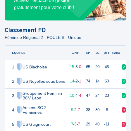
Activez l'espace de gestion
gratuitement pour votre club !
Classement
FD
Féminine Régional 2 - POULE B - Unique
ÉQUIPES
PTS
JO
G-N-P
BP
BC
DIFF
RATIO
1
US Biachoise
48
18
15
-
3
-
0
65
20
45
V
V
2
US Noyelles sous Lens
44
17
14
-
2
-
1
74
14
60
V
V
Groupement Feminin
3
33
18
10
-
4
-
4
47
24
23
V
D
BCV Laon
Amiens SC 2
4
29
18
9
-
2
-
7
38
30
8
D
V
Féminines
5
US Guignicourt
22
18
7
-
3
-
7
29
40
-11
D
V