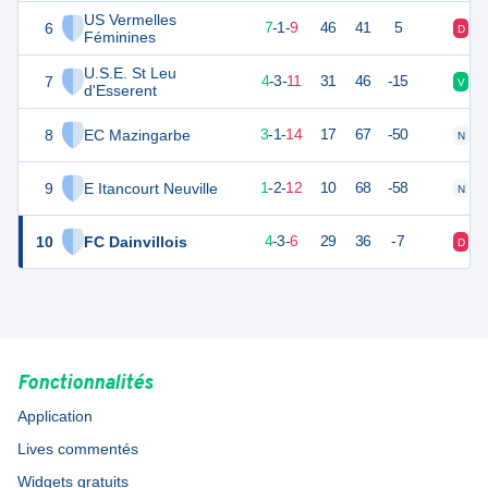
US Vermelles
6
21
18
7
-
1
-
9
46
41
5
D
V
Féminines
U.S.E. St Leu
7
15
18
4
-
3
-
11
31
46
-15
V
D
d'Esserent
8
EC Mazingarbe
9
18
3
-
1
-
14
17
67
-50
N
D
9
E Itancourt Neuville
2
17
1
-
2
-
12
10
68
-58
N
N
10
FC Dainvillois
12
16
4
-
3
-
6
29
36
-7
D
D
Fonctionnalités
Application
Lives commentés
Widgets gratuits