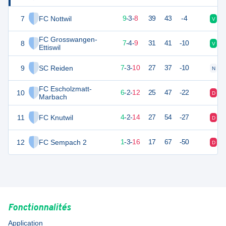
7
FC Nottwil
30
20
9
-
3
-
8
39
43
-4
V
D
FC Grosswangen-
8
25
20
7
-
4
-
9
31
41
-10
V
D
Ettiswil
9
SC Reiden
24
20
7
-
3
-
10
27
37
-10
N
D
FC Escholzmatt-
10
20
20
6
-
2
-
12
25
47
-22
D
V
Marbach
11
FC Knutwil
14
20
4
-
2
-
14
27
54
-27
D
D
12
FC Sempach 2
6
20
1
-
3
-
16
17
67
-50
D
D
Fonctionnalités
Application