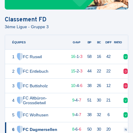
Classement
FD
3ème Ligue - Gruppe 3
ÉQUIPES
PTS
JO
G-N-P
BP
BC
DIFF
RATIO
1
FC Ruswil
49
20
16
-
1
-
3
58
16
42
V
V
2
FC Entlebuch
47
20
15
-
2
-
3
44
22
22
D
V
3
FC Buttisholz
34
20
10
-
4
-
6
38
26
12
D
N
FC Altbüron-
4
31
20
9
-
4
-
7
51
30
21
V
V
Grossdietwil
5
FC Wolhusen
31
20
9
-
4
-
7
38
32
6
V
N
6
FC Dagmersellen
30
20
8
-
6
-
6
50
30
20
N
V