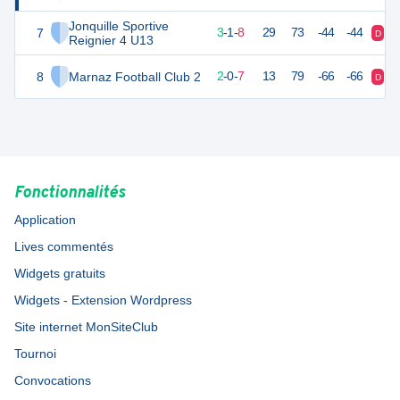
Jonquille Sportive
7
8
14
3
-
1
-
8
29
73
-44
-44
D
D
Reignier 4 U13
8
Marnaz Football Club 2
2
13
2
-
0
-
7
13
79
-66
-66
D
D
Fonctionnalités
Application
Lives commentés
Widgets gratuits
Widgets - Extension Wordpress
Site internet MonSiteClub
Tournoi
Convocations