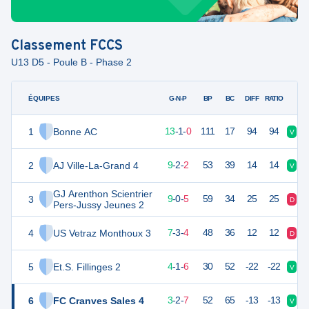
Classement
FCCS
U13 D5 - Poule B - Phase 2
ÉQUIPES
PTS
JO
G-N-P
BP
BC
DIFF
RATIO
1
Bonne AC
40
14
13
-
1
-
0
111
17
94
94
V
N
2
AJ Ville-La-Grand 4
28
14
9
-
2
-
2
53
39
14
14
V
V
GJ Arenthon Scientrier
3
27
14
9
-
0
-
5
59
34
25
25
D
V
Pers-Jussy Jeunes 2
4
US Vetraz Monthoux 3
24
14
7
-
3
-
4
48
36
12
12
D
D
5
Et.S. Fillinges 2
11
13
4
-
1
-
6
30
52
-22
-22
V
D
6
FC Cranves Sales 4
9
14
3
-
2
-
7
52
65
-13
-13
V
N