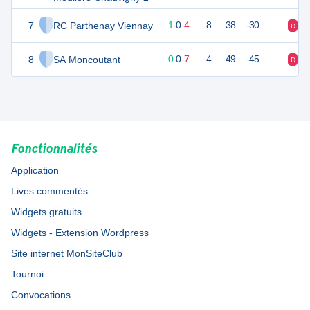
7
RC Parthenay Viennay
1
7
1
-
0
-
4
8
38
-30
D
D
8
SA Moncoutant
0
7
0
-
0
-
7
4
49
-45
D
D
Fonctionnalités
Application
Lives commentés
Widgets gratuits
Widgets - Extension Wordpress
Site internet MonSiteClub
Tournoi
Convocations