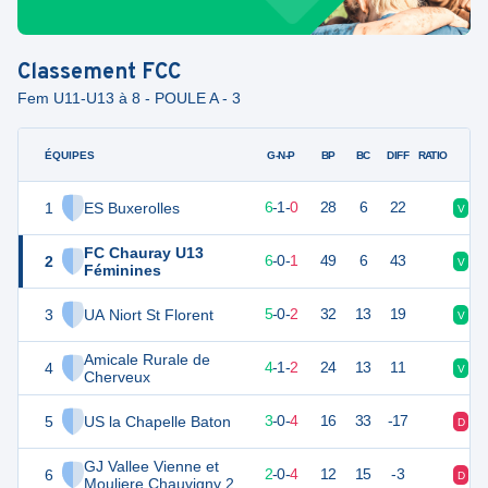
Classement
FCC
Fem U11-U13 à 8 - POULE A - 3
ÉQUIPES
PTS
JO
G-N-P
BP
BC
DIFF
RATIO
1
ES Buxerolles
19
7
6
-
1
-
0
28
6
22
V
V
FC Chauray U13
2
18
7
6
-
0
-
1
49
6
43
V
V
Féminines
3
UA Niort St Florent
15
7
5
-
0
-
2
32
13
19
V
V
Amicale Rurale de
4
13
7
4
-
1
-
2
24
13
11
V
D
Cherveux
5
US la Chapelle Baton
9
7
3
-
0
-
4
16
33
-17
D
D
GJ Vallee Vienne et
6
5
7
2
-
0
-
4
12
15
-3
D
V
Mouliere Chauvigny 2