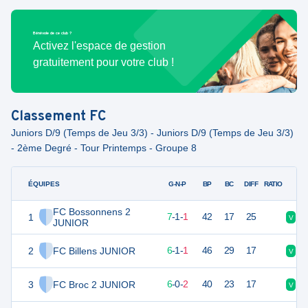
Bénévole de ce club ?
Activez l'espace de gestion
gratuitement pour votre club !
Classement
FC
Juniors D/9 (Temps de Jeu 3/3) - Juniors D/9 (Temps de Jeu 3/3)
- 2ème Degré - Tour Printemps - Groupe 8
ÉQUIPES
PTS
JO
G-N-P
BP
BC
DIFF
RATIO
FC Bossonnens 2
1
22
9
7
-
1
-
1
42
17
25
V
D
JUNIOR
2
FC Billens JUNIOR
19
8
6
-
1
-
1
46
29
17
V
V
3
FC Broc 2 JUNIOR
18
8
6
-
0
-
2
40
23
17
V
V