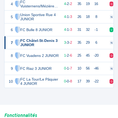
FC
4
14
8
4
-
2
-
2
35
19
16
D
V
Vuisternens/Mézières 1
3 JUNIOR
Union Sportive Rue 4
5
13
8
4
-
1
-
3
26
18
8
N
D
JUNIOR
6
FC Bulle 8 JUNIOR
13
8
4
-
1
-
3
31
32
-1
V
D
FC Châtel-St-Denis 3
7
12
8
3
-
3
-
2
35
29
6
N
D
JUNIOR
8
FC Vuadens 2 JUNIOR
5
9
1
-
2
-
6
25
45
-20
D
N
9
FC Riaz 3 JUNIOR
1
8
0
-
1
-
7
10
56
-46
N
D
FC La Tour/Le Pâquier
10
0
8
0
-
0
-
8
17
39
-22
D
D
4 JUNIOR
Fonctionnalités