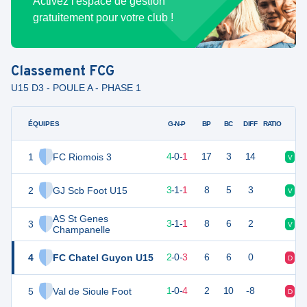
Activez l'espace de gestion
gratuitement pour votre club !
Classement
FCG
U15 D3 - POULE A - PHASE 1
ÉQUIPES
PTS
JO
G-N-P
BP
BC
DIFF
RATIO
1
FC Riomois 3
12
5
4
-
0
-
1
17
3
14
V
V
2
GJ Scb Foot U15
10
5
3
-
1
-
1
8
5
3
V
V
AS St Genes
3
10
5
3
-
1
-
1
8
6
2
V
D
Champanelle
4
FC Chatel Guyon U15
6
5
2
-
0
-
3
6
6
0
D
V
5
Val de Sioule Foot
3
5
1
-
0
-
4
2
10
-8
D
D