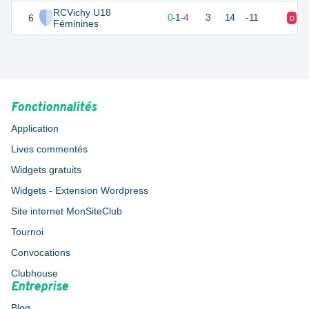
RCVichy U18
6
1
5
0
-
1
-
4
3
14
-11
D
D
Féminines
Fonctionnalités
Application
Lives commentés
Widgets gratuits
Widgets - Extension Wordpress
Site internet MonSiteClub
Tournoi
Convocations
Clubhouse
Entreprise
Blog