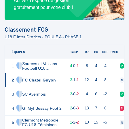
Activez l'espace de gestion
gratuitement pour votre club !
Classement
FCG
U18 F Inter Districts - POULE A - PHASE 1
ÉQUIPES
PTS
JO
G-N-P
BP
BC
DIFF
RATIO
Sources et Volcans
1
12
5
4
-
0
-
1
8
4
4
V
V
Football U18
Féminines
2
FC Chatel Guyon
10
5
3
-
1
-
1
12
4
8
N
D
3
SC Avermois
9
5
3
-
0
-
2
4
6
-2
V
V
4
Gf Myf Bessay Foot 2
6
5
2
-
0
-
3
13
7
6
D
V
Clermont Métropole
5
5
5
1
-
2
-
2
10
15
-5
N
D
FC U18 Féminines