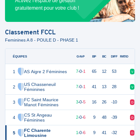
Activez l'espace de gestion
gratuitement pour votre club !
Classement
FCCL
Feminines A 8 - POULE D - PHASE 1
ÉQUIPES
PTS
JO
G-N-P
BP
BC
DIFF
RATIO
1
AS Aigre 2 Féminines
21
8
7
-
0
-
1
65
12
53
V
V
US Chasseneuil
2
21
8
7
-
0
-
1
41
13
28
V
V
Féminines
FC Saint Maurice
3
9
8
3
-
0
-
5
16
26
-10
D
D
Manot Féminines
CS St Angeau
4
6
8
2
-
0
-
6
9
48
-39
D
V
Féminines
FC Charente
5
2
8
1
-
0
-
6
9
41
-32
D
D
Limousine