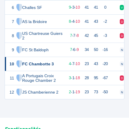
6
Challes SF
30
22
9
-
3
-
10
41
41
0
V
V
7
AS la Bridoire
28
22
8
-
4
-
10
41
43
-2
D
V
US Chartreuse Guiers
8
28
22
7
-
7
-
8
42
45
-3
D
N
2
9
FC St Baldoph
27
22
7
-
6
-
9
34
50
-16
N
D
10
FC Chambotte 3
18
22
4
-
7
-
10
23
43
-20
N
D
A Portugais Croix
11
10
22
3
-
1
-
18
28
95
-67
D
D
Rouge Chamber 2
12
JS Chamberienne 2
7
22
2
-
1
-
19
23
73
-50
N
D