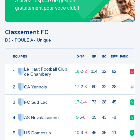
Activez l'espace de gestion
gratuitement pour votre club !
Classement
FC
D3 - POULE A - Unique
ÉQUIPES
PTS
JO
G-N-P
BP
BC
DIFF
RATIO
Le Haut Football Club
1
56
22
18
-
2
-
2
114
32
82
D
V
de Chambery
2
CA Yennois
53
22
17
-
2
-
3
60
32
28
N
V
3
FC Sud Lac
52
22
17
-
1
-
4
73
28
45
V
V
4
AS Novalaisienne
32
22
9
-
5
-
8
35
43
-8
V
N
5
US Domessin
30
22
10
-
3
-
9
46
35
11
V
D