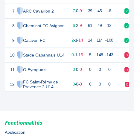
7
ARC Cavaillon 2
19
18
7
-
0
-
9
39
45
-6
V
V
8
Cheminot FC Avignon
19
18
6
-
2
-
9
61
49
12
V
D
9
Calavon FC
5
19
2
-
1
-
14
14
114
-100
V
D
10
Stade Cabannais U14
-9
18
0
-
1
-
15
5
148
-143
D
D
11
O Eyraguais
0
0
0
-
0
-
0
0
0
0
D
V
FC Saint-Rémy de
12
0
0
0
-
0
-
0
0
0
0
D
Provence 2 U14
Fonctionnalités
Application