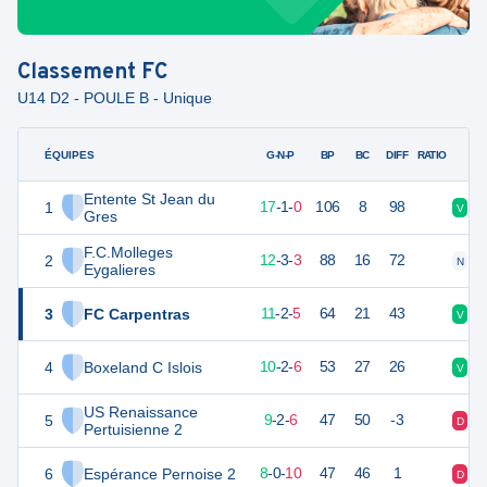
Classement
FC
U14 D2 - POULE B - Unique
ÉQUIPES
PTS
JO
G-N-P
BP
BC
DIFF
RATIO
Entente St Jean du
1
52
18
17
-
1
-
0
106
8
98
V
V
Gres
F.C.Molleges
2
39
18
12
-
3
-
3
88
16
72
N
V
Eygalieres
3
FC Carpentras
35
18
11
-
2
-
5
64
21
43
V
V
4
Boxeland C Islois
32
18
10
-
2
-
6
53
27
26
V
D
US Renaissance
5
28
18
9
-
2
-
6
47
50
-3
D
N
Pertuisienne 2
6
Espérance Pernoise 2
24
18
8
-
0
-
10
47
46
1
D
V