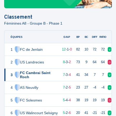
Classement
Féminines A8 - Groupe B - Phase 1
ÉQUIPES
PTS
JO
G-N-P
BP
BC
DIFF
RATIO
1
FC de Jenlain
37
13
12
-
1
-
0
82
10
72
72
V
V
2
US Landrecies
27
13
8
-
3
-
2
73
9
64
64
D
V
FC Cambrai Saint
3
24
14
7
-
3
-
4
41
34
7
7
V
D
Roch
4
AS Neuvilly
23
14
7
-
2
-
5
23
27
-4
-4
V
V
5
FC Solesmes
19
13
5
-
4
-
4
38
19
19
19
D
V
6
US Walincourt Selvigny
17
13
5
-
2
-
6
20
41
-21
-21
V
D