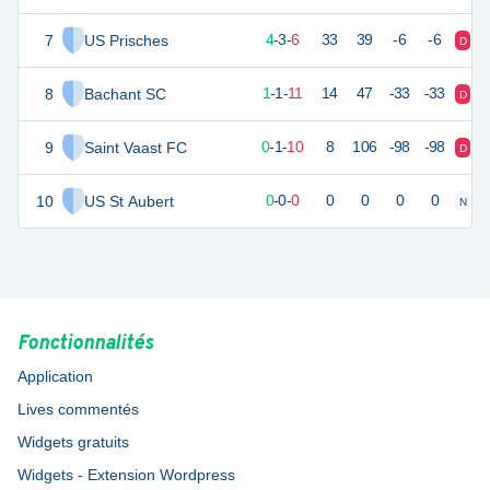
7
US Prisches
15
13
4
-
3
-
6
33
39
-6
-6
D
V
8
Bachant SC
4
13
1
-
1
-
11
14
47
-33
-33
D
D
9
Saint Vaast FC
-6
12
0
-
1
-
10
8
106
-98
-98
D
D
10
US St Aubert
0
0
0
-
0
-
0
0
0
0
0
N
N
Fonctionnalités
Application
Lives commentés
Widgets gratuits
Widgets - Extension Wordpress