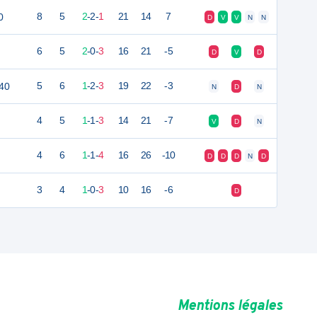
0
8
5
2
-
2
-
1
21
14
7
D
V
V
N
N
6
5
2
-
0
-
3
16
21
-5
D
V
D
40
5
6
1
-
2
-
3
19
22
-3
N
D
N
4
5
1
-
1
-
3
14
21
-7
V
D
N
4
6
1
-
1
-
4
16
26
-10
D
D
D
N
D
3
4
1
-
0
-
3
10
16
-6
D
Mentions légales