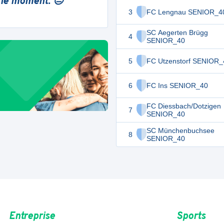
 le moment. 😔
3
FC Lengnau SENIOR_4
SC Aegerten Brügg
4
SENIOR_40
5
FC Utzenstorf SENIOR_
6
FC Ins SENIOR_40
FC Diessbach/Dotzigen
7
SENIOR_40
SC Münchenbuchsee
8
SENIOR_40
Entreprise
Sports