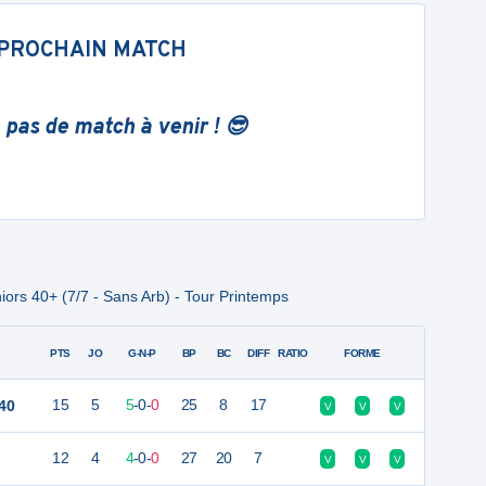
PROCHAIN MATCH
 pas de match à venir ! 😎
iors 40+ (7/7 - Sans Arb) - Tour Printemps
PTS
JO
G-N-P
BP
BC
DIFF
RATIO
FORME
40
15
5
5
-
0
-
0
25
8
17
V
V
V
12
4
4
-
0
-
0
27
20
7
V
V
V