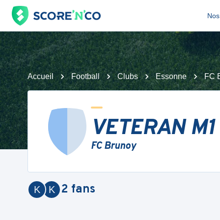
Nos 
Accueil
Football
Clubs
Essonne
FC 
VETERAN M1
FC Brunoy
2
fans
K
K