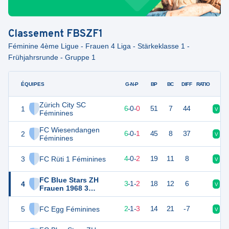
Classement
FBSZF1
Féminine 4ème Ligue - Frauen 4 Liga - Stärkeklasse 1 -
Frühjahrsrunde - Gruppe 1
ÉQUIPES
PTS
JO
G-N-P
BP
BC
DIFF
RATIO
Zürich City SC
1
18
6
6
-
0
-
0
51
7
44
V
V
Féminines
FC Wiesendangen
2
18
7
6
-
0
-
1
45
8
37
V
V
Féminines
3
FC Rüti 1 Féminines
12
6
4
-
0
-
2
19
11
8
V
V
FC Blue Stars ZH
4
10
6
3
-
1
-
2
18
12
6
V
N
Frauen 1968 3
Féminines
5
FC Egg Féminines
7
6
2
-
1
-
3
14
21
-7
V
D