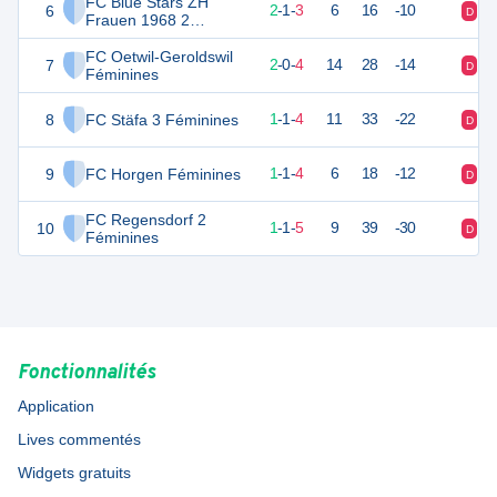
FC Blue Stars ZH
6
7
6
2
-
1
-
3
6
16
-10
D
N
Frauen 1968 2
Féminines
FC Oetwil-Geroldswil
7
6
6
2
-
0
-
4
14
28
-14
D
V
Féminines
8
FC Stäfa 3 Féminines
4
6
1
-
1
-
4
11
33
-22
D
D
9
FC Horgen Féminines
4
6
1
-
1
-
4
6
18
-12
D
N
FC Regensdorf 2
10
4
7
1
-
1
-
5
9
39
-30
D
D
Féminines
Fonctionnalités
Application
Lives commentés
Widgets gratuits