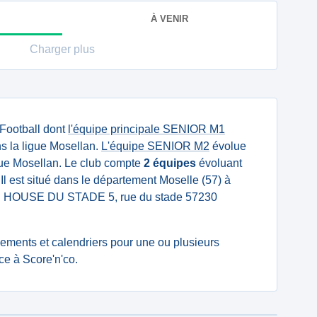
À VENIR
Charger plus
 Football dont
l'équipe principale SENIOR M1
s la ligue Mosellan.
L'équipe SENIOR M2
évolue
gue Mosellan. Le club compte
2 équipes
évoluant
Il est situé dans le département Moselle (57) à
UB HOUSE DU STADE 5, rue du stade 57230
ssements et calendriers pour une ou plusieurs
ce à Score'n'co.