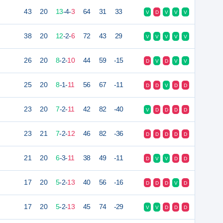
43
20
13
-
4
-
3
64
31
33
V
D
V
V
V
n
38
20
12
-
2
-
6
72
43
29
V
V
V
V
V
26
20
8
-
2
-
10
44
59
-15
D
V
D
V
V
25
20
8
-
1
-
11
56
67
-11
D
D
V
D
D
23
20
7
-
2
-
11
42
82
-40
V
D
D
D
D
23
21
7
-
2
-
12
46
82
-36
D
D
D
D
D
21
20
6
-
3
-
11
38
49
-11
D
V
V
D
D
17
20
5
-
2
-
13
40
56
-16
D
D
D
V
D
17
20
5
-
2
-
13
45
74
-29
V
V
D
D
D