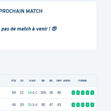
PROCHAIN MATCH
 pas de match à venir ! 😎
PTS
JO
G-N-P
BP
BC
DIFF
RATIO
FORME
58
21
19
-
1
-
1
106
26
80
V
V
V
V
V
46
20
15
-
1
-
4
90
47
43
V
V
V
V
V