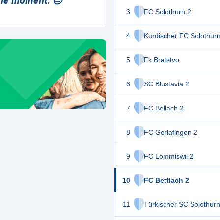
 le moment. 😔
3
FC Solothurn 2
4
Kurdischer FC Solothur
5
Fk Bratstvo
6
SC Blustavia 2
7
FC Bellach 2
8
FC Gerlafingen 2
9
FC Lommiswil 2
10
FC Bettlach 2
11
Türkischer SC Solothurn