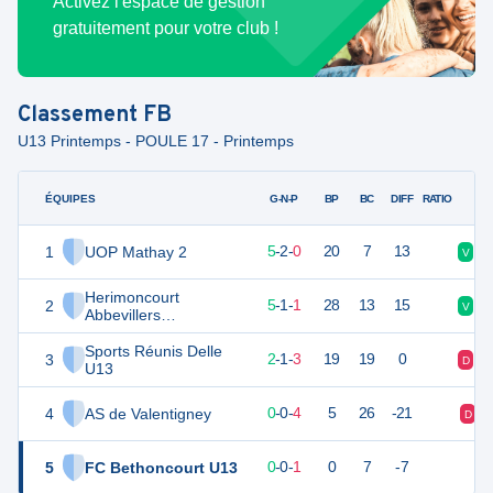
Activez l'espace de gestion
gratuitement pour votre club !
Classement
FB
U13 Printemps - POULE 17 - Printemps
ÉQUIPES
PTS
JO
G-N-P
BP
BC
DIFF
RATIO
1
UOP Mathay 2
17
7
5
-
2
-
0
20
7
13
V
V
Herimoncourt
2
16
7
5
-
1
-
1
28
13
15
V
D
Abbevillers
Vandoncourt FC U13
Sports Réunis Delle
3
7
6
2
-
1
-
3
19
19
0
D
D
U13
4
AS de Valentigney
-2
6
0
-
0
-
4
5
26
-21
D
5
FC Bethoncourt U13
-3
2
0
-
0
-
1
0
7
-7