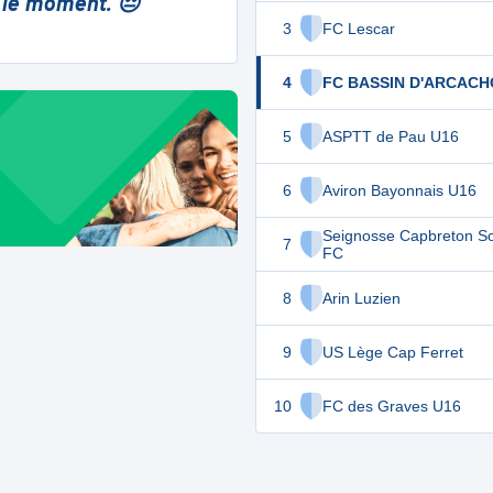
 le moment. 😔
3
FC Lescar
4
FC BASSIN D'ARCAC
5
ASPTT de Pau U16
6
Aviron Bayonnais U16
Seignosse Capbreton S
7
FC
8
Arin Luzien
9
US Lège Cap Ferret
10
FC des Graves U16