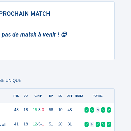
PROCHAIN MATCH
 pas de match à venir ! 😎
ASE UNIQUE
PTS
JO
G-N-P
BP
BC
DIFF
RATIO
FORME
48
18
15
-
3
-
0
58
10
48
V
V
N
V
V
all
41
18
12
-
5
-
1
51
20
31
V
N
V
V
V