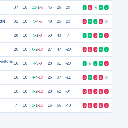
37
18
12
-
1
-
5
45
26
19
V
D
N
V
V
HON
31
18
9
-
4
-
5
48
25
23
D
V
V
D
N
28
18
9
-
1
-
8
50
43
7
V
V
D
V
D
20
18
6
-
2
-
10
27
47
-20
D
D
D
V
V
oustons
16
18
4
-
5
-
9
28
51
-23
V
N
V
V
D
16
18
4
-
4
-
10
26
37
-11
D
V
D
D
N
10
18
3
-
2
-
12
28
62
-34
D
D
D
D
D
7
18
2
-
1
-
15
16
56
-40
D
D
D
D
D