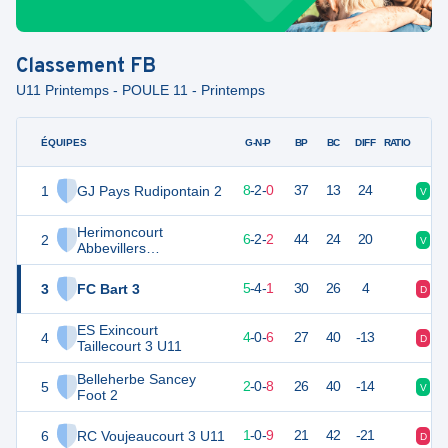
Classement
FB
U11 Printemps - POULE 11 - Printemps
ÉQUIPES
PTS
JO
G-N-P
BP
BC
DIFF
RATIO
1
GJ Pays Rudipontain 2
26
10
8
-
2
-
0
37
13
24
V
N
Herimoncourt
2
20
10
6
-
2
-
2
44
24
20
V
V
Abbevillers
Vandoncourt FC U11
3
FC Bart 3
19
10
5
-
4
-
1
30
26
4
D
N
ES Exincourt
4
12
10
4
-
0
-
6
27
40
-13
D
V
Taillecourt 3 U11
Belleherbe Sancey
5
6
10
2
-
0
-
8
26
40
-14
V
D
Foot 2
6
RC Voujeaucourt 3 U11
3
10
1
-
0
-
9
21
42
-21
D
D