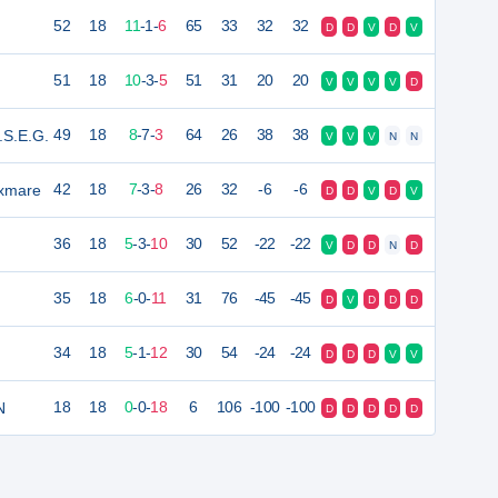
52
18
11
-
1
-
6
65
33
32
32
D
D
V
D
V
51
18
10
-
3
-
5
51
31
20
20
V
V
V
V
D
.S.E.G.
49
18
8
-
7
-
3
64
26
38
38
V
V
V
N
N
ixmare
42
18
7
-
3
-
8
26
32
-6
-6
D
D
V
D
V
36
18
5
-
3
-
10
30
52
-22
-22
V
D
D
N
D
35
18
6
-
0
-
11
31
76
-45
-45
D
V
D
D
D
34
18
5
-
1
-
12
30
54
-24
-24
D
D
D
V
V
N
18
18
0
-
0
-
18
6
106
-100
-100
D
D
D
D
D