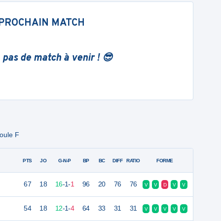
PROCHAIN MATCH
 pas de match à venir ! 😎
oule F
PTS
JO
G-N-P
BP
BC
DIFF
RATIO
FORME
67
18
16
-
1
-
1
96
20
76
76
V
V
D
V
V
54
18
12
-
1
-
4
64
33
31
31
V
V
V
V
V