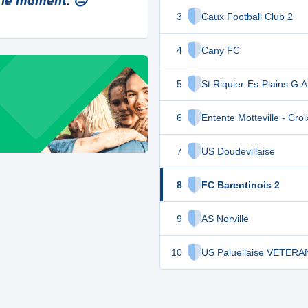
 le moment. 😔
3
Caux Football Club 2
4
Cany FC
5
St.Riquier-Es-Plains G.A
6
Entente Motteville - Cro
7
US Doudevillaise
8
FC Barentinois 2
9
AS Norville
10
US Paluellaise VETERA