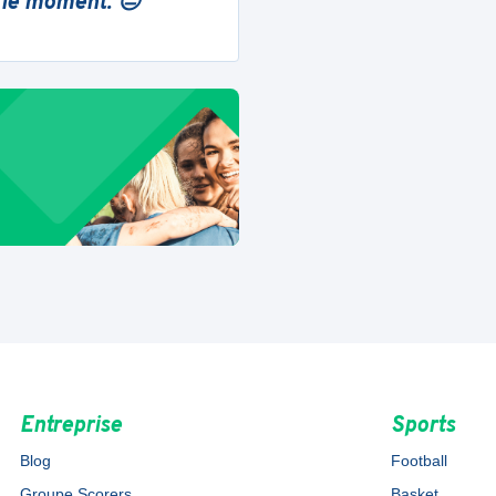
 le moment. 😔
Entreprise
Sports
Blog
Football
Groupe Scorers
Basket