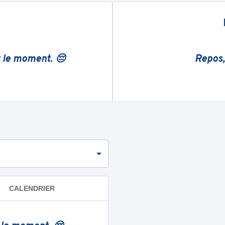
r le moment. 😔
Repos,
CALENDRIER