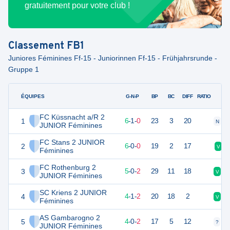
gratuitement pour votre club !
Classement
FB1
Juniores Féminines Ff-15 - Juniorinnen Ff-15 - Frühjahrsrunde -
Gruppe 1
ÉQUIPES
PTS
JO
G-N-P
BP
BC
DIFF
RATIO
FC Küssnacht a/R 2
1
19
7
6
-
1
-
0
23
3
20
N
V
JUNIOR Féminines
FC Stans 2 JUNIOR
2
18
6
6
-
0
-
0
19
2
17
V
Féminines
FC Rothenburg 2
3
15
7
5
-
0
-
2
29
11
18
V
V
JUNIOR Féminines
SC Kriens 2 JUNIOR
4
13
7
4
-
1
-
2
20
18
2
V
V
Féminines
AS Gambarogno 2
5
12
6
4
-
0
-
2
17
5
12
?
?
JUNIOR Féminines