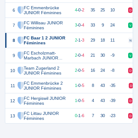
FC Emmenbrücke
6
12
6
4
-
0
-
2
35
25
10
D
V
JUNIOR Féminines
FC Willisau JUNIOR
7
9
7
3
-
0
-
4
33
9
24
V
D
Féminines
FC Baar 1 2 JUNIOR
8
7
6
2
-
1
-
3
29
18
11
N
D
Féminines
FC Escholzmatt-
9
6
6
2
-
0
-
4
21
30
-9
V
D
Marbach JUNIOR
Féminines
Team Zugerland 2
10
6
7
2
-
0
-
5
16
24
-8
D
D
JUNIOR Féminines
FC Emmenbrücke 2
11
3
6
1
-
0
-
5
8
43
-35
D
JUNIOR Féminines
FC Hergiswil JUNIOR
12
3
6
1
-
0
-
5
4
43
-39
D
D
Féminines
FC Littau JUNIOR
13
1
7
0
-
1
-
6
7
30
-23
D
D
Féminines