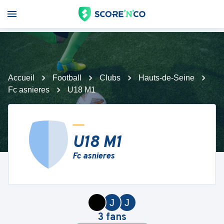
Accueil
Football
Clubs
Hauts-de-Seine
Fc asnieres
U18 M1
U18 M1
Fc asnieres
J
J
3
fans