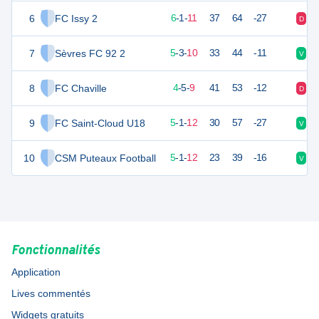
6
FC Issy 2
19
18
6
-
1
-
11
37
64
-27
D
N
7
Sèvres FC 92 2
18
18
5
-
3
-
10
33
44
-11
V
N
8
FC Chaville
17
18
4
-
5
-
9
41
53
-12
D
N
9
16
FC Saint-Cloud U18
18
5
-
1
-
12
30
57
-27
V
N
10
CSM Puteaux Football
16
18
5
-
1
-
12
23
39
-16
V
D
Fonctionnalités
Application
Lives commentés
Widgets gratuits