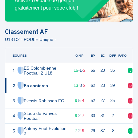
Activez l'espace de gestion
gratuitement pour votre club !
Classement
AF
U18 D2 - POULE Unique -
ÉQUIPES
PTS
JO
G-N-P
BP
BC
DIFF
RATIO
ES Colombienne
1
44
18
15
-
1
-
2
55
20
35
V
D
Football 2 U18
2
Fc asnieres
42
18
13
-
3
-
2
62
23
39
D
V
3
Plessis Robinson FC
32
18
9
-
5
-
4
52
27
25
D
V
Stade de Vanves
4
29
18
9
-
2
-
7
33
31
2
D
V
Football
Antony Foot Evolution
5
22
18
7
-
2
-
9
29
37
-8
V
D
2