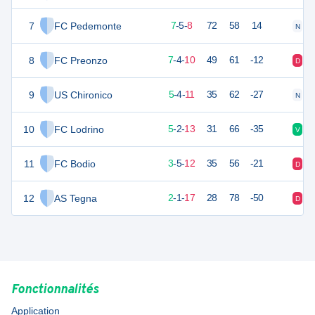
7
FC Pedemonte
26
20
7
-
5
-
8
72
58
14
N
N
8
FC Preonzo
25
21
7
-
4
-
10
49
61
-12
D
V
9
US Chironico
19
20
5
-
4
-
11
35
62
-27
N
D
10
FC Lodrino
17
20
5
-
2
-
13
31
66
-35
V
D
11
FC Bodio
14
20
3
-
5
-
12
35
56
-21
D
V
12
AS Tegna
7
20
2
-
1
-
17
28
78
-50
D
D
Fonctionnalités
Application