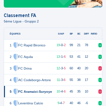
Classement
FA
5ème Ligue - Gruppo 2
ÉQUIPES
PTS
JO
G-N-P
BP
BC
DIFF
RATIO
1
FC Rapid Bironico
57
21
19
-
0
-
2
99
21
78
V
D
2
FC Aquila
40
20
13
-
1
-
6
53
41
12
V
V
3
FC Drina
39
20
12
-
3
-
5
60
40
20
D
V
4
AC Codeborgo-Artore
36
20
11
-
3
-
6
55
38
17
V
V
5
FC Aramaici-Suryoye
34
20
10
-
4
-
6
45
35
10
D
D
6
Leventina Calcio
31
20
9
-
4
-
7
40
46
-6
V
D