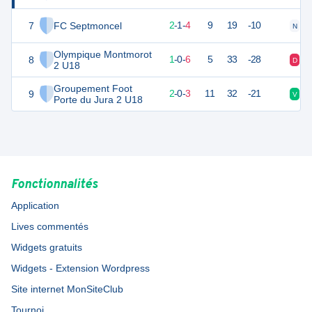
7
FC Septmoncel
6
8
2
-
1
-
4
9
19
-10
N
D
Olympique Montmorot
8
2
8
1
-
0
-
6
5
33
-28
D
D
2 U18
Groupement Foot
9
3
8
2
-
0
-
3
11
32
-21
V
D
Porte du Jura 2 U18
Fonctionnalités
Application
Lives commentés
Widgets gratuits
Widgets - Extension Wordpress
Site internet MonSiteClub
Tournoi