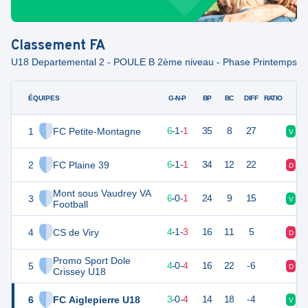
Classement
FA
U18 Departemental 2 - POULE B 2ème niveau - Phase Printemps
ÉQUIPES
PTS
JO
G-N-P
BP
BC
DIFF
RATIO
1
FC Petite-Montagne
19
8
6
-
1
-
1
35
8
27
V
V
2
FC Plaine 39
19
8
6
-
1
-
1
34
12
22
D
V
Mont sous Vaudrey VA
3
17
8
6
-
0
-
1
24
9
15
V
V
Football
4
CS de Viry
13
8
4
-
1
-
3
16
11
5
D
N
Promo Sport Dole
5
12
8
4
-
0
-
4
16
22
-6
D
D
Crissey U18
6
FC Aiglepierre U18
8
8
3
-
0
-
4
14
18
-4
V
D