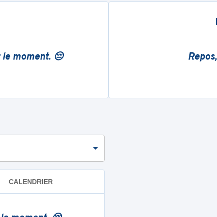
r le moment. 😔
Repos,
CALENDRIER