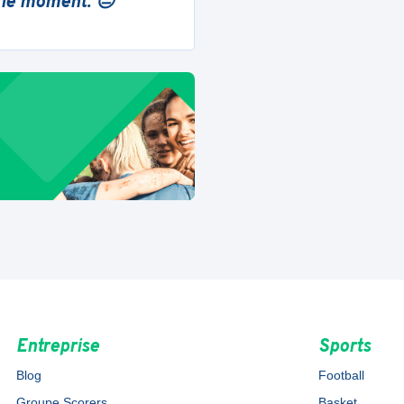
 le moment. 😔
Entreprise
Sports
Blog
Football
Groupe Scorers
Basket