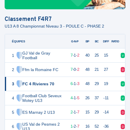
Classement
F4R7
U13 A 8 Championnat Niveau 3 - POULE C - PHASE 2
ÉQUIPES
PTS
JO
G-N-P
BP
BC
DIFF
RATIO
GJ Val de Gray
1
22
10
7
-
1
-
2
40
25
15
V
V
Football
2
Ffm la Romaine FC
20
10
7
-
0
-
2
48
21
27
D
D
3
FC 4 Rivieres 70
19
10
6
-
1
-
3
48
29
19
V
V
Football Club Seveux
4
13
10
4
-
1
-
5
26
37
-11
V
D
Motey U13
5
ES Marnay 2 U13
7
10
2
-
1
-
7
15
29
-14
D
D
US Val de Pesmes 2
6
5
10
1
-
2
-
7
16
52
-36
D
V
U13